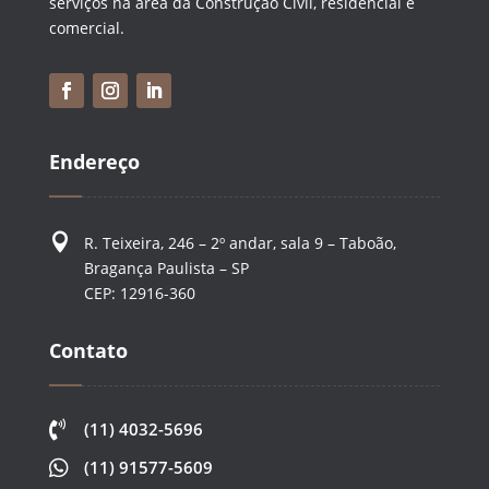
serviços na área da Construção Civil, residencial e
comercial.
Endereço

R. Teixeira, 246 – 2º andar, sala 9 – Taboão,
Bragança Paulista – SP
CEP: 12916-360
Contato

(11) 4032-5696

(11) 91577-5609