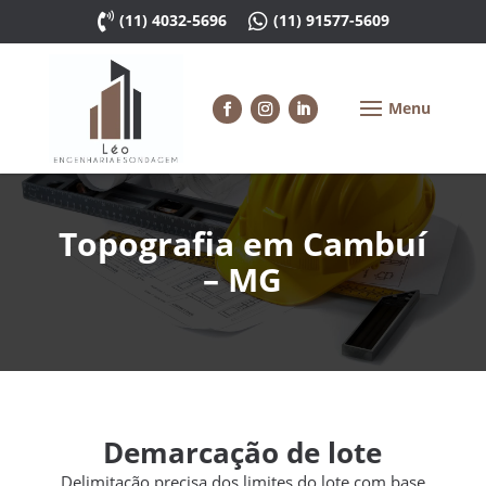

(11) 4032-5696

(11) 91577-5609
Topografia em Cambuí
– MG
Demarcação de lote
Delimitação precisa dos limites do lote com base