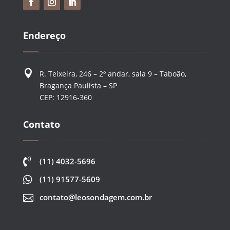
Endereço

R. Teixeira, 246 – 2º andar, sala 9 – Taboão,
Bragança Paulista – SP
CEP: 12916-360
Contato

(11) 4032-5696

(11) 91577-5609
contato@leosondagem.com.br
