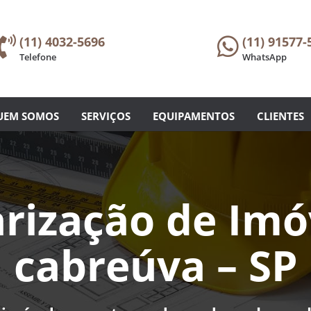
(11) 4032-5696
(11) 91577-


Telefone
WhatsApp
UEM SOMOS
SERVIÇOS
EQUIPAMENTOS
CLIENTES
rização de Im
cabreúva – SP