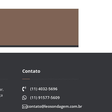
Contato

(11) 4032-5696
ar,
ça

(11) 91577-5609
contato@leosondagem.com.br
