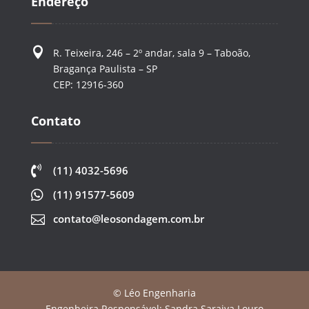
Endereço

R. Teixeira, 246 – 2º andar, sala 9 – Taboão,
Bragança Paulista – SP
CEP: 12916-360
Contato

(11) 4032-5696

(11) 91577-5609
contato@leosondagem.com.br

©
Léo Engenharia
Engenheira Responsável: Sandra Saraiva Louro