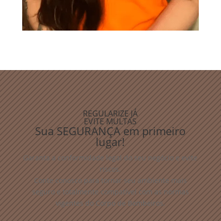
REGULARIZE JÁ
EVITE MULTAS
Sua SEGURANÇA em primeiro
lugar!
Garanta a conformidade legal do seu negócio e evite
riscos.
Conte conosco para tornar seu ambiente mais
seguro e totalmente compatível com as normas
vigentes do Corpo de Bombeiros.