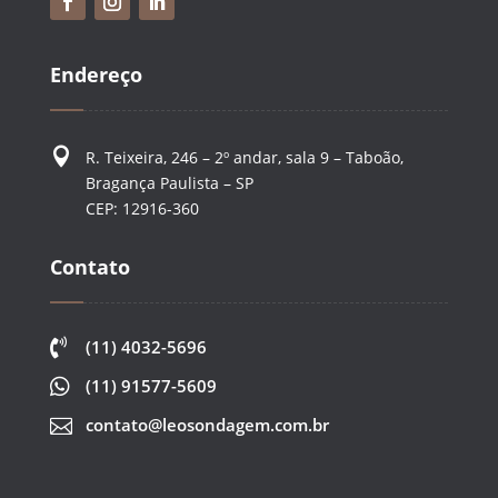
Endereço

R. Teixeira, 246 – 2º andar, sala 9 – Taboão,
Bragança Paulista – SP
CEP: 12916-360
Contato

(11) 4032-5696

(11) 91577-5609
contato@leosondagem.com.br
