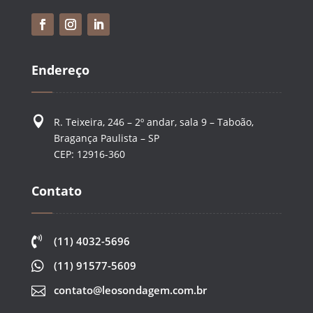
Endereço

R. Teixeira, 246 – 2º andar, sala 9 – Taboão,
Bragança Paulista – SP
CEP: 12916-360
Contato

(11) 4032-5696

(11) 91577-5609
contato@leosondagem.com.br
